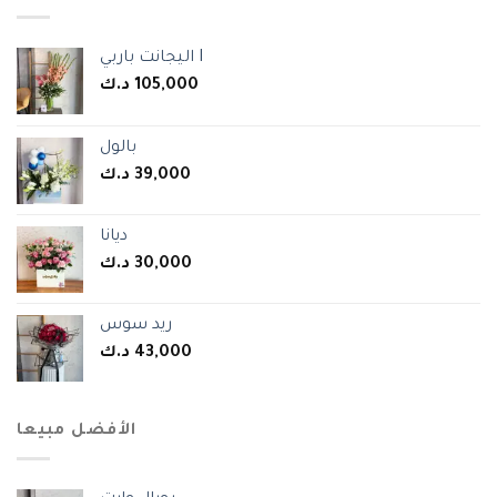
اليجانت باربي I
105,000
د.ك
بالول
39,000
د.ك
ديانا
30,000
د.ك
ريد سوس
43,000
د.ك
الأفضل مبيعا