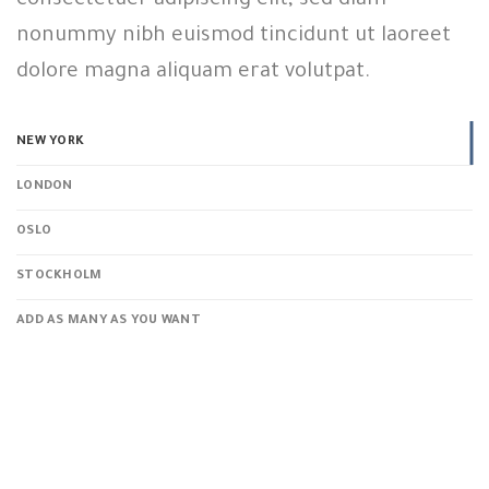
consectetuer adipiscing elit, sed diam
nonummy nibh euismod tincidunt ut laoreet
dolore magna aliquam erat volutpat.
NEW YORK
LONDON
OSLO
STOCKHOLM
ADD AS MANY AS YOU WANT