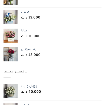
بالول
د.ك
39,000
ديانا
د.ك
30,000
ريد سوس
د.ك
43,000
الأفضل مبيعا
رويال وايت
د.ك
40,000