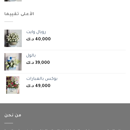
الأعلى تقييما
رويال وايت
د.ك
40,000
بالول
د.ك
39,000
بوكس بالعبارات
د.ك
49,000
من نحن