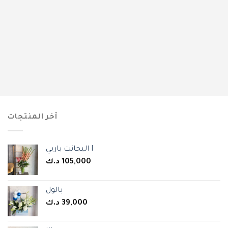
آخر المنتجات
اليجانت باربي I
د.ك
105,000
بالول
د.ك
39,000