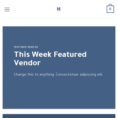
Skip
0
to
content
FEATURED VENDOR
This Week Featured
Vendor
Change this to anything. Consectetuer adipiscing elit.
GO TO SHOP